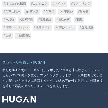
はじめての転職
エンジニア
マインド
リスキリング
仕事の悩み
仕事内容
仕事術
仕事選び
履歴書
未経験
業界解説
職種解説
自己分析
転職
転職エージェント
転職サイト
転職ノウハウ
選考対策
面接
面接対策
スカウト型転職ならHUGAN
私たちHUGAN(ヒューガン)は、採用したい企業と未経験からチャレンジ
したいすべての人を繋ぐ、マッチングプラットフォームを提供していま
す。新しいキャリアに挑戦するすべての人の可能性を肯定し、転職支援
を通して最高のキャリアチェンジを実現します。