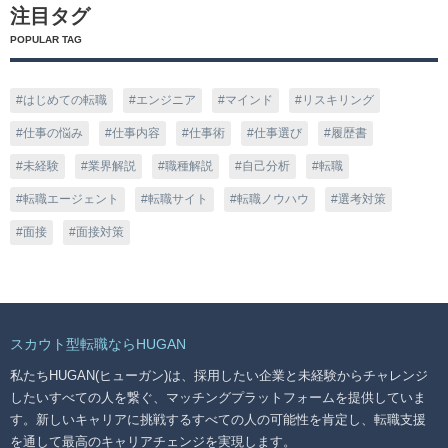
注目タグ
POPULAR TAG
はじめての転職
エンジニア
マインド
リスキリング
仕事の悩み
仕事内容
仕事術
仕事選び
履歴書
未経験
業界解説
職種解説
自己分析
転職
転職エージェント
転職サイト
転職ノウハウ
選考対策
面接
面接対策
スカウト型転職ならHUGAN
私たちHUGAN(ヒューガン)は、採用したい企業と未経験からチャレンジ
したいすべての人を繋ぐ、マッチングプラットフォームを提供していま
す。新しいキャリアに挑戦するすべての人の可能性を肯定し、転職支援
を通して最高のキャリアチェンジを実現します。