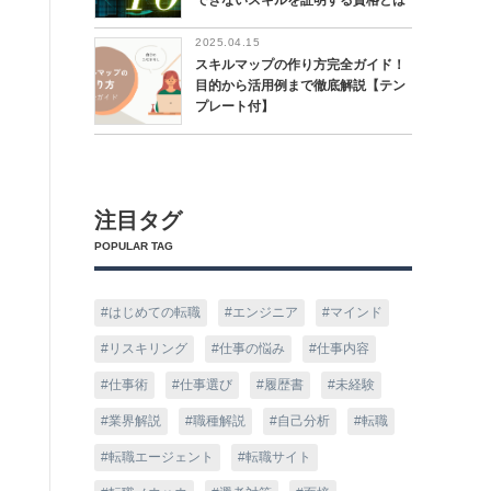
できないスキルを証明する資格とは
2025.04.15
スキルマップの作り方完全ガイド！
目的から活用例まで徹底解説【テン
プレート付】
注目タグ
POPULAR TAG
はじめての転職
エンジニア
マインド
リスキリング
仕事の悩み
仕事内容
仕事術
仕事選び
履歴書
未経験
業界解説
職種解説
自己分析
転職
転職エージェント
転職サイト