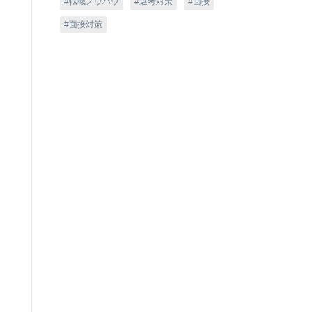
転職ノウハウ
選考対策
面接
面接対策