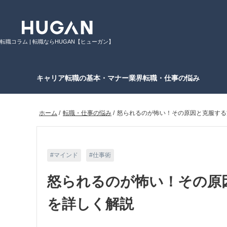
転職コラム | 転職ならHUGAN【ヒューガン】
キャリア
転職の基本・マナー
業界
転職・仕事の悩み
ホーム
/
転職・仕事の悩み
/
怒られるのが怖い！その原因と克服する
マインド
仕事術
怒られるのが怖い！その原
を詳しく解説