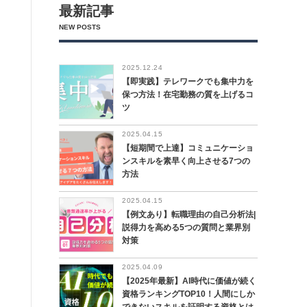
最新記事
NEW POSTS
2025.12.24
【即実践】テレワークでも集中力を
保つ方法！在宅勤務の質を上げるコ
ツ
2025.04.15
【短期間で上達】コミュニケーショ
ンスキルを素早く向上させる7つの
方法
2025.04.15
【例文あり】転職理由の自己分析法|
説得力を高める5つの質問と業界別
対策
2025.04.09
【2025年最新】AI時代に価値が続く
資格ランキングTOP10！人間にしか