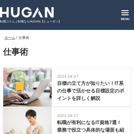
MENU
転職コラム | 転職ならHUGAN【ヒューガン】
ホーム
/
仕事術
仕事術
2024.09.27
目標の立て方が知りたい！IT系
の仕事で活かせる目標設定のポ
イントを詳しく解説
2024.09.27
転職が有利になるIT資格7選！
業務で役立つ具体的な場面も紹