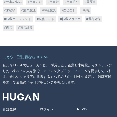
仕事の悩み
仕事内容
仕事術
仕事選び
履歴書
未経験
業界解説
職種解説
自己分析
転職
転職エージェント
転職サイト
転職ノウハウ
選考対策
面接
面接対策
スカウト型転職ならHUGAN
私たちHUGAN(ヒューガン)は、採用したい企業と未経験からチャレンジ
したいすべての人を繋ぐ、マッチングプラットフォームを提供していま
す。新しいキャリアに挑戦するすべての人の可能性を肯定し、転職支援
を通して最高のキャリアチェンジを実現します。
新規登録
ログイン
NEWS