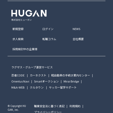
新規登録
ログイン
NEWS
求人検索
転職コラム
会社概要
採用検討中の企業様
ラグザス・グループ運営サービス
忍者CODE
カーネクスト
軽自動車の手続き案内センター
Orientus Navi
Smartオークション
Mirai Bridge
M&A-WEB
クルタウン
サッカー留学サポート
© Copyright HU
職業安全法に基づく表記
利用規約
GAN , inc.
プライバシーポリシー