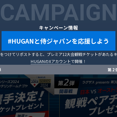
CAMPAIG
キャンペーン情報
#HUGANと侍ジャパンを応援しよう
をつけてリポストすると、プレミア12大会観戦チケットがあたる
HUGANのXアカウント
で開催！
弾
第 2 