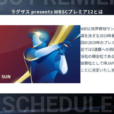
ラグザス presents
WBSCプレミア12とは
WBSC世界野球ラ
国を決する2024
回の2019年のプ
会では2連覇への挑
当社の親会社であ
協賛社として侍JA
ことに決定いたし
SCHEDULE