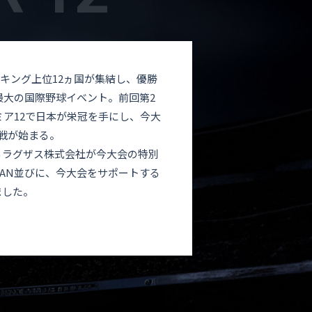
ンキング上位12ヵ国が集結し、優勝
年最大の国際野球イベント。前回第2
レミア12で日本が栄冠を手にし、今大
戦が始まる。
るラグザス株式会社が今大会の特別
PAN並びに、今大会をサポートする
ました。